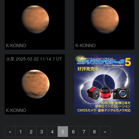
K-KONNO
K-KONNO
PR
火星 2025-02-22 11:14.7 UT
K-KONNO
前
次
«
1
2
3
4
5
6
7
8
»
へ
へ