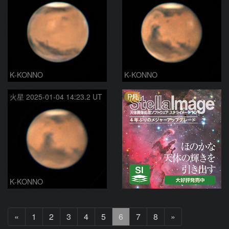
K-KONNO
K-KONNO
PR
火星 2025-01-04 14:23.2 UT
K-KONNO
前
次
«
1
2
3
4
5
6
7
8
»
へ
へ