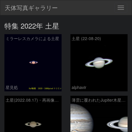
天体写真ギャラリー
Togg
navig
特集 2022年 土星
ミラーレスカメラによる土星
土星 (22-08-20)
星見処
alphavir
土星(2022.08.17)・再画像処理
薄雲に覆われたJupiter木星 Saturn土星 8/19