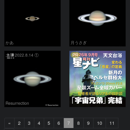
かあ
月うさぎ
PR
土星 2022.8.14 ①
Resurrection
前
«
2
3
4
5
6
7
8
9
10
11
へ