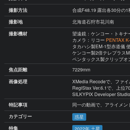
撮影方法
合成F48.19 露出各30分の1秒 
撮影地
北海道石狩市花川南
撮影機材
望遠鏡：ケンコー・トキナ
カメラ：リコー
PENTAX K-
タカハシ製EM-1型赤道儀 使
ケンコー製2倍テレプラスMC6
ペンタックス製クリップオンG
焦点距離
7229mm
画像処理
XMedia Recodeで、ファ
RegiStax Ver.6.1で、上位
SILKYPIX Developer
特記事項
同一の動画で、アライメン
カテゴリー
惑星
特集
2022年 土星