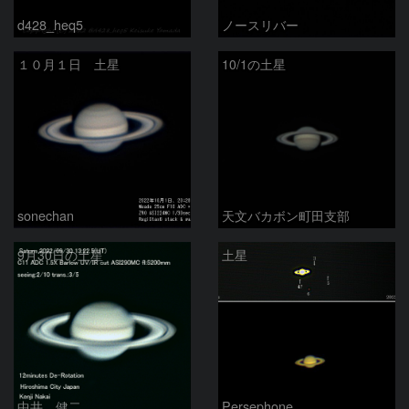
d428_heq5
ノースリバー
１０月１日 土星
10/1の土星
sonechan
天文バカボン町田支部
9月30日の土星
土星
中井 健二
Persephone