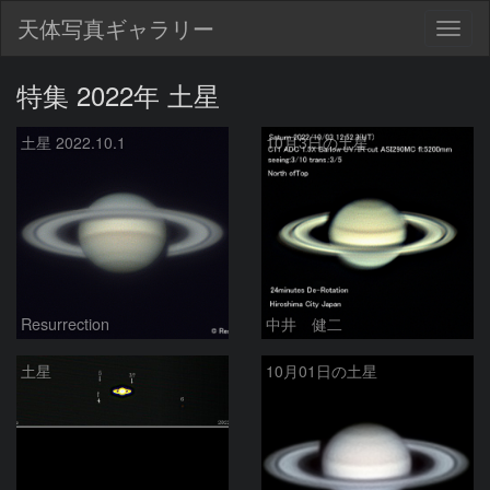
天体写真ギャラリー
Togg
navig
特集 2022年 土星
土星 2022.10.1
10月3日の土星
Resurrection
中井 健二
土星
10月01日の土星