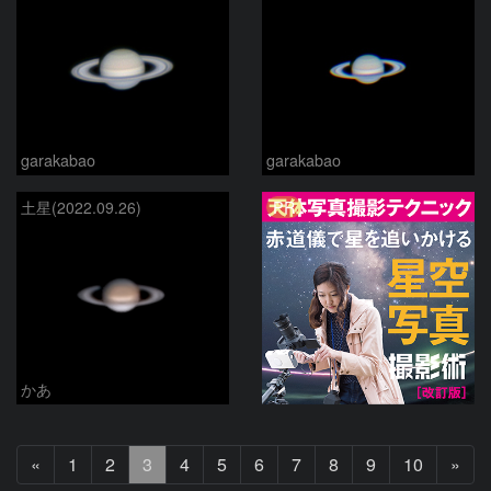
garakabao
garakabao
PR
土星(2022.09.26)
かあ
前
次
«
1
2
3
4
5
6
7
8
9
10
»
へ
へ