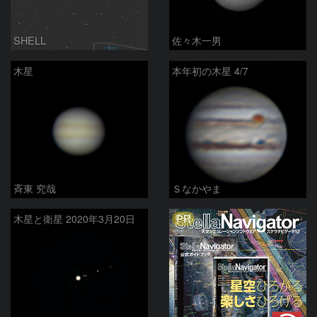
SHELL
佐々木一男
木星
本年初の木星 4/7
斉東 究哉
Ｓなかやま
PR
木星と衛星 2020年3月20日