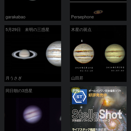
garakabao
Persephone
5月29日 未明の三惑星
木星の斑点
月うさぎ
山田昇
PR
同日朝の3惑星