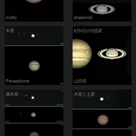
motto
shakemid
木星
8月6日の3惑星
Persephone
山田昇
朧木星
木星と土星