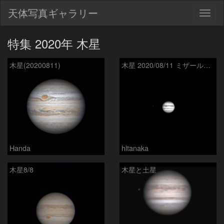
天体写真ギャラリー
Togg
navig
特集 2020年 木星
木星(20200811)
木星 2020/08/11 ミザールH-100
Handa
hltanaka
木星8/8
木星と土星