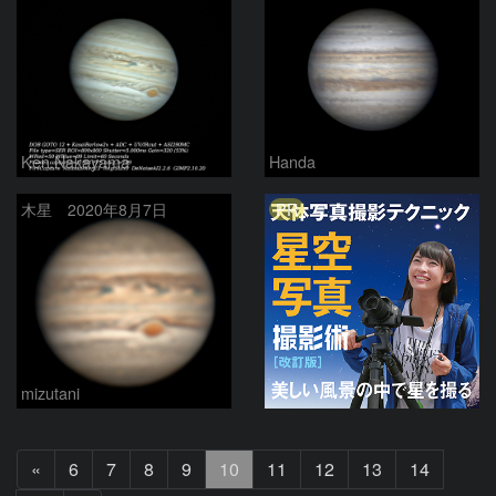
Ken.Nakayama
Handa
PR
木星 2020年8月7日
mizutani
前
«
6
7
8
9
10
11
12
13
14
へ