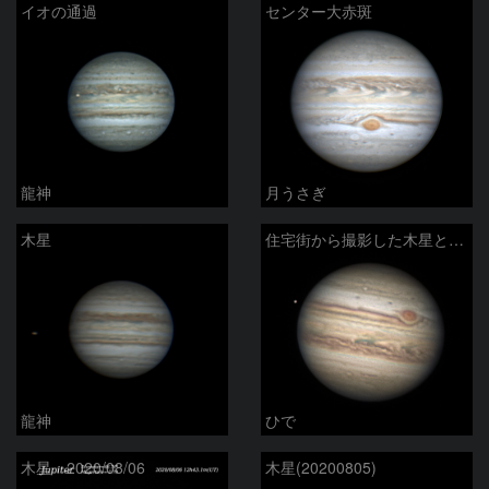
イオの通過
センター大赤斑
龍神
月うさぎ
木星
住宅街から撮影した木星とエウロパ
龍神
ひで
木星 2020/08/06
木星(20200805)