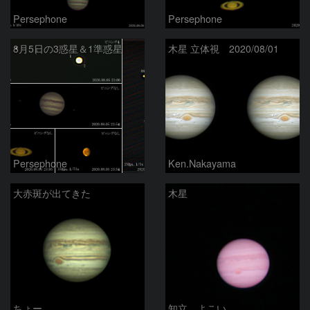
Persephone
Persephone
8月5日の3惑星＆1準惑星
木星 立体視 2020/08/01
Persephone
Ken.Nakayama
大赤斑が出てきた
木星
ちょー
知立 よこい