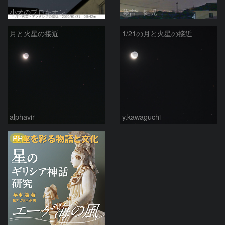
小犬のプロキオン
藤吉 健児
月と火星の接近
1/21の月と火星の接近
alphavir
y.kawaguchi
PR