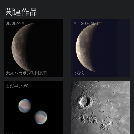
関連作品
08/08の月
月、2026/8/8
天文バカボン町田支部
となり
まだ早い #2
コペルニクス、カルパチア山脈付近