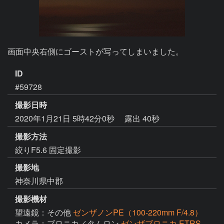
画面中央右側にゴーストが写ってしまいました。
ID
#59728
撮影日時
2020年1月21日 5時42分0秒
露出 40秒
撮影方法
絞りF5.6 固定撮影
撮影地
神奈川県中郡
撮影機材
望遠鏡：その他
ゼンザノンPE（100-220mm F/4.8）
カメラ：ブロニカ／タムロン
ゼンザブロニカ ETRS