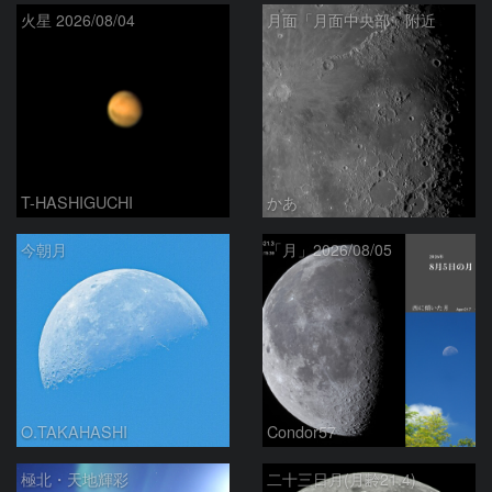
火星 2026/08/04
月面「月面中央部」附近
T-HASHIGUCHI
かあ
今朝月
「月」2026/08/05
O.TAKAHASHI
Condor57
極北・天地輝彩
二十三日月(月齢21.4)