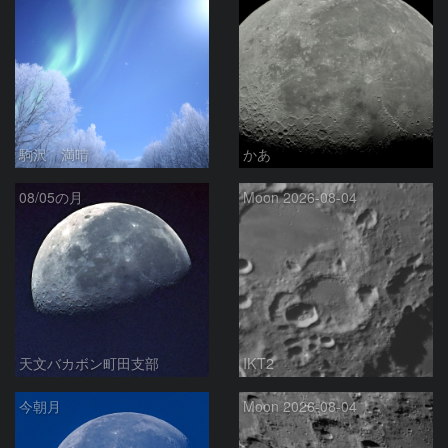
駒沢 満晴
かあ
08/05の月
Moon 2026-08-04
天文バカボン町田支部
IKT2
今朝月
Moon 2026-08-04