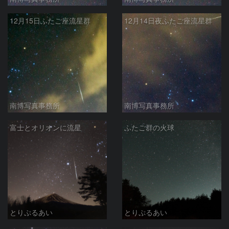
12月15日ふたご座流星群
12月14日夜ふたご座流星群
南博写真事務所
南博写真事務所
富士とオリオンに流星
ふたご群の火球
とりぷるあい
とりぷるあい