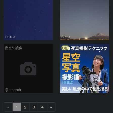
H3104
Sirius
PR
夜空の残像
@mossch
次
«
1
2
3
4
»
へ