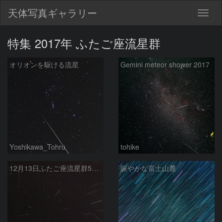
天体写真ギャラリー
Togg
navig
特集 2017年 ふたご座流星群
オリオンを駆ける流星
Gemini meteor shower 2017
Yoshikawa_Tohru
tohike
12月13日ふたご座流星群50個
賑やかな富士山麓