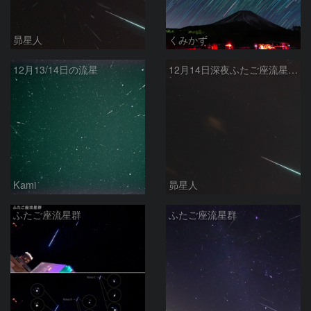
昴星人
くみかず
12月13/14日の流星
12月14日深夜ふたご座流星群に火球
Kami
昴星人
ふたご座流星群
ふたご座流星群