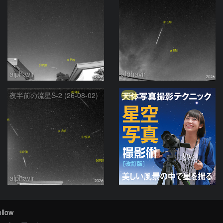
alphavir
alphavir
PR
夜半前の流星S-2 (26-08-02)
alphavir
llow