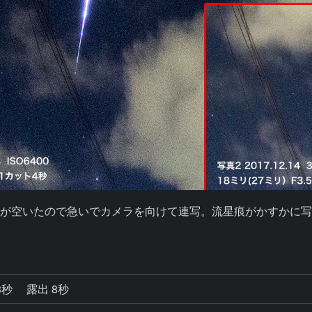
が空いたので急いでカメラを向けて連写。流星痕がかすかに
3秒
露出 8秒