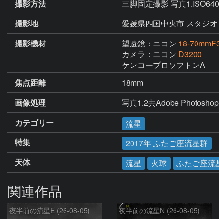
撮影方法
三脚固定撮影 写真1.ISO6400
撮影地
愛媛県四国中央市 スタジオ
撮影機材
望遠鏡：ニコン
18-70mmF3
カメラ：ニコン
D3200
ケンコープロソフトンA
焦点距離
18mm
画像処理
写真1.2共Adobe Phot
カテゴリー
流星
特集
2017年 ふたご座流星群
天体
流星
火球
ふたご座流
関連作品
夜半前の流星E (26-08-05)
夜半前の流星N (26-08-05)