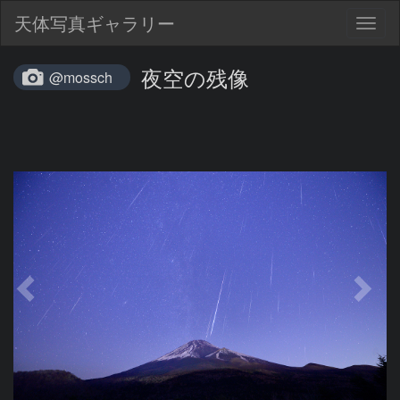
天体写真ギャラリー
Togg
navig
夜空の残像
@mossch