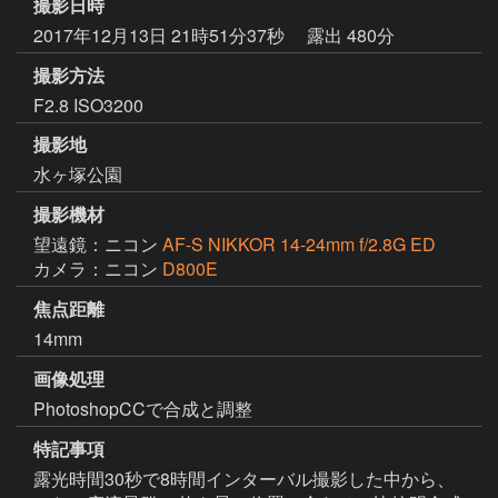
撮影日時
2017年12月13日 21時51分37秒
露出 480分
撮影方法
F2.8 ISO3200
撮影地
水ヶ塚公園
撮影機材
望遠鏡：ニコン
AF-S NIKKOR 14-24mm f/2.8G ED
カメラ：ニコン
D800E
焦点距離
14mm
画像処理
PhotoshopCCで合成と調整
特記事項
露光時間30秒で8時間インターバル撮影した中から、