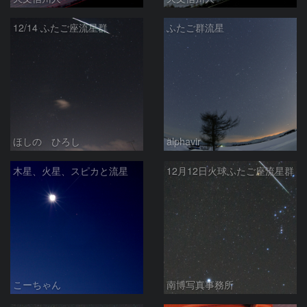
12/14 ふたご座流星群
ふたご群流星
ほしの ひろし
alphavir
木星、火星、スピカと流星
12月12日火球ふたご座流星群
こーちゃん
南博写真事務所