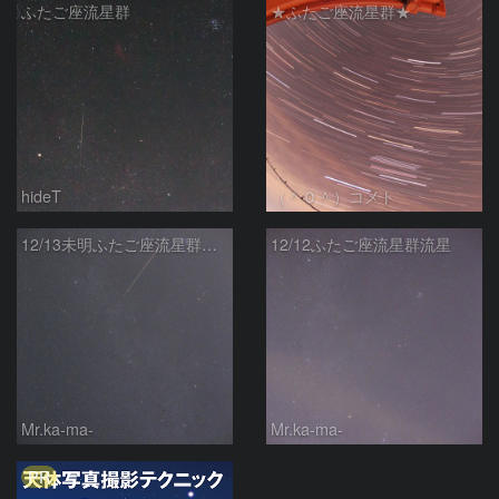
ふたご座流星群
★ふたご座流星群★
hideT
（＾０＾）コメト
12/13未明ふたご座流星群流星
12/12ふたご座流星群流星
Mr.ka-ma-
Mr.ka-ma-
PR