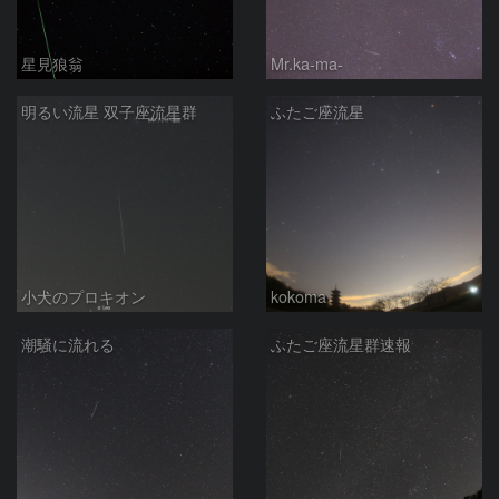
星見狼翁
Mr.ka-ma-
明るい流星 双子座流星群
ふたご座流星
小犬のプロキオン
kokoma
潮騒に流れる
ふたご座流星群速報