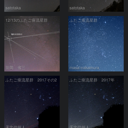
satotaka
satotaka
12/13のふたご座流星群
ふたご座流星群
笹岡 省三
masa-nakamura
ふたご座流星群 2017その2
ふたご座流星群 2017年
天文信州人
天文信州人