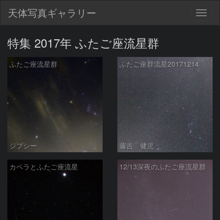
天体写真ギャラリー
Togg
navig
特集 2017年 ふたご座流星群
ふたご座流星群
ふたご座群流星20171214
ジプシー
藤吉 健児
カペラとふたご座流星
12/13深夜のふたご座流星群