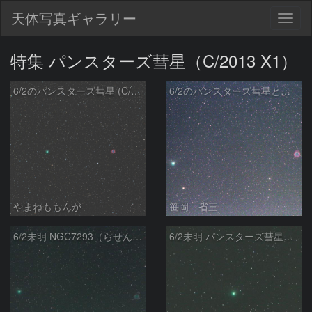
天体写真ギャラリー
Togg
navig
特集 パンスターズ彗星（C/2013 X1）
6/2のパンスターズ彗星 (C/2013 X1)
6/2のパンスターズ彗星と螺旋星雲
やまねももんが
笹岡 省三
6/2未明 NGC7293（らせん状星雲）とパンスターズ彗星（C/2013 X1）
6/2未明 パンスターズ彗星（C/2013 X1）