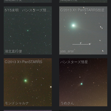
5/15未明 パンスターズ彗星（C/2013 X1）
C/2013 X1 PanSTARRS彗星
湖北直行便
yas_arai
C/2013 X1/PanSTARRS
パンスターズ彗星
モンドシャルナ
うめさん