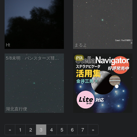
Ht
まるよ
PR
5/8未明 パンスターズ彗星（C/2013 X1）
湖北直行便
前
次
«
1
2
3
4
5
6
7
»
へ
へ