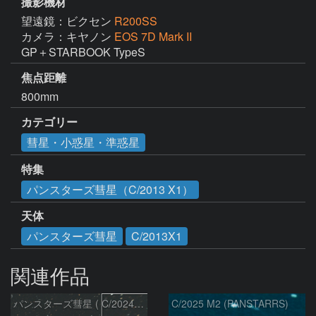
撮影機材
望遠鏡：ビクセン
R200SS
カメラ：キヤノン
EOS 7D Mark II
GP＋STARBOOK TypeS
焦点距離
800mm
カテゴリー
彗星・小惑星・準惑星
特集
パンスターズ彗星（C/2013 X1）
天体
パンスターズ彗星
C/2013X1
関連作品
パンスターズ彗星 ( C/2024R4 )：2026/07/27
C/2025 M2 (PANSTARRS)