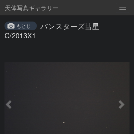
天体写真ギャラリー
Togg
navig
パンスターズ彗星
もとじ
C/2013X1