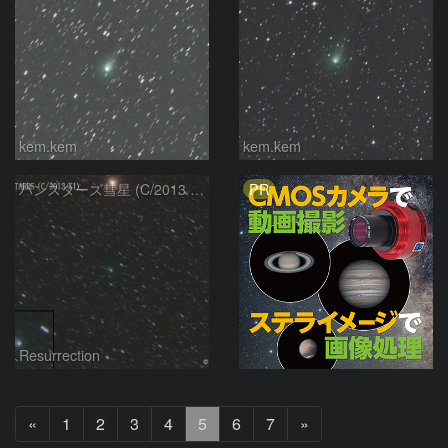
kem.kem
kem.kem
PR
パンスターズ彗星 (C/2013 X1) 12/8
Resurrection
前
次
«
1
2
3
4
5
6
7
»
へ
へ