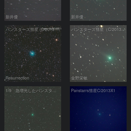
新井優
新井優
パンスターズ彗星 (C/2013 X1) 1/8
パンスターズ彗星（C/2013X1）
Resurrection
金野栄敏
1/9 急増光したパンスターズ彗星（C/2013 X1）
Panstarrs彗星C/2013X1