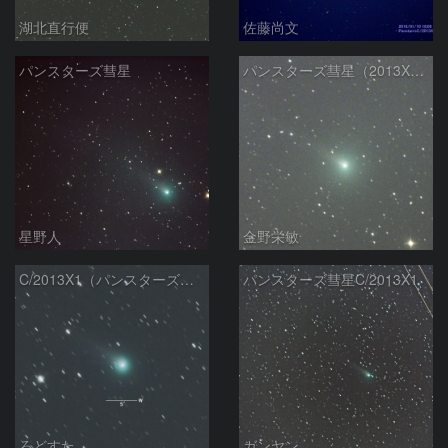
湖北直行便
佐藤尚文
パンスターズ彗星
パンスターズ彗星（2013X1）
星野人
金野栄敏
C/2013X1（パンスターズ彗星）
パンスターズ彗星C/2013X1
ろどすた
ガンヤン