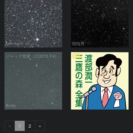
kem.kem
階段男
PR
ジャック彗星（C/2015 F4）とNGC6830、あれい星雲
Ando
次
«
1
2
»
へ