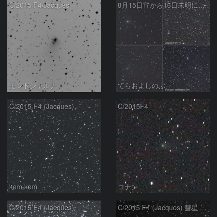
C/2015 F4/Jacques
8月15日宵から16日未明にかけての4彗星
モンドシャルナ
てらおよしのぶ
C/2015 F4 (Jacques)
C/2015F4
kem.kem
コナン
C/2015 F4 (Jacques)
C/2015 F4 (Jacques) 彗星