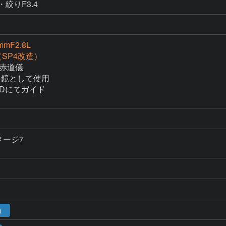
・絞りF3.4
mmF2.8L
i（SP4改造）
　赤道儀

イド鏡として使用

Dにてガイド

メージ7

4）