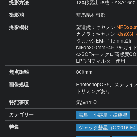
撮影方法
180秒露出×8枚・ASA1600
撮影地
群馬県利根郡
撮影機材
望遠鏡：キヤノン
NFD300
カメラ：キヤノン
KissX6
タカハシEM-11Temma2jr
Nikon300mmF4EDをガ
α-SGR+モノクロ高感度CC
LPR-Nフィルター使用
焦点距離
300mm
画像処理
PhotoshopCS5、ステライ
トリミングあり
特記事項
気温11℃
カテゴリー
彗星・小惑星・準惑星
特集
ジャック彗星（C/2015 F