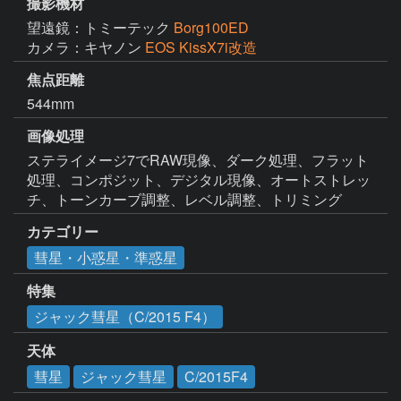
撮影機材
望遠鏡：トミーテック
Borg100ED
カメラ：キヤノン
EOS KissX7i改造
焦点距離
544mm
画像処理
ステライメージ7でRAW現像、ダーク処理、フラット
処理、コンポジット、デジタル現像、オートストレッ
チ、トーンカーブ調整、レベル調整、トリミング
カテゴリー
彗星・小惑星・準惑星
特集
ジャック彗星（C/2015 F4）
天体
彗星
ジャック彗星
C/2015F4