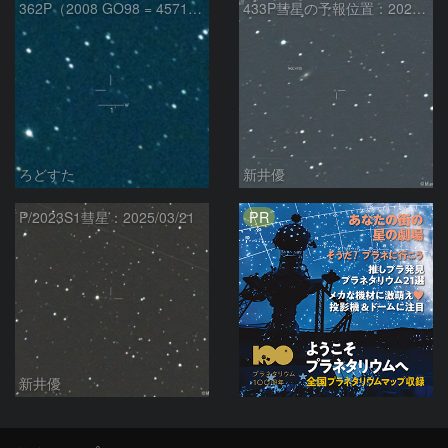
362P（2008 GO98 = 457175）
433P彗星の予報位置：2025/05/04
ろどすた
新井優
PR
P/2023S1彗星：2025/03/21
新井優