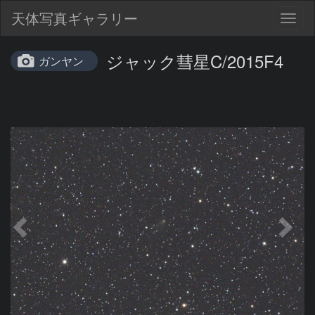
天体写真ギャラリー
Togg
navig
ジャック彗星C/2015F4
ガンヤン