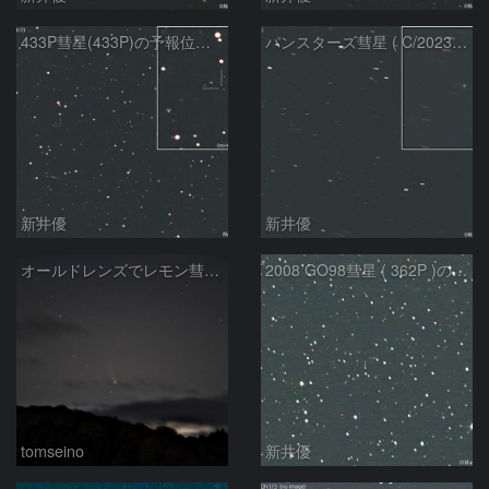
433P彗星(433P)の予報位置：2026/05/30
パンスターズ彗星 ( C/2023R1 ) ：2026/05/30
新井優
新井優
オールドレンズでレモン彗星11/9
2008 GO98彗星 ( 362P )の予報位置：2025/09/25
tomseino
新井優