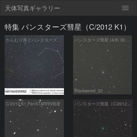
天体写真ギャラリー
Togg
navig
特集 パンスターズ彗星（C/2012 K1）
かんむり座とパンスターズ彗星 (4/8) 110ｍｍ
パンスターズ彗星 (4/8) 300ｍｍ
Blackwood_22
Blackwood_22
C/2012 K1 PanSTARRS彗星
パンスターズ彗星（C/2012 K1）