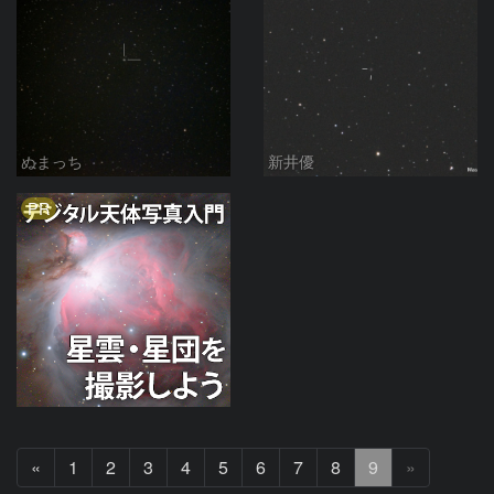
ぬまっち
新井優
PR
前
«
1
2
3
4
5
6
7
8
9
»
へ