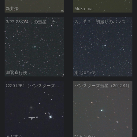
新井優
Mr.ka-ma-
3/27-28の４つの彗星 その２．パンスターズ彗星（C/2012 K1）
３／２２ 初撮りのパンスターズ彗星（C/2012 K1）
湖北直行便
湖北直行便
C/2012K1（パンスターズ彗星）
パンスターズ彗星（2012K1)
ろどすた
ひろたろう