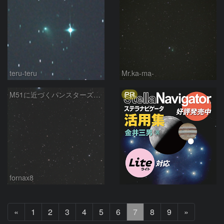
teru-teru
Mr.ka-ma-
PR
M51に近づくパンスターズ彗星（C/2012 K1）
fornax8
前
次
«
1
2
3
4
5
6
7
8
9
»
へ
へ