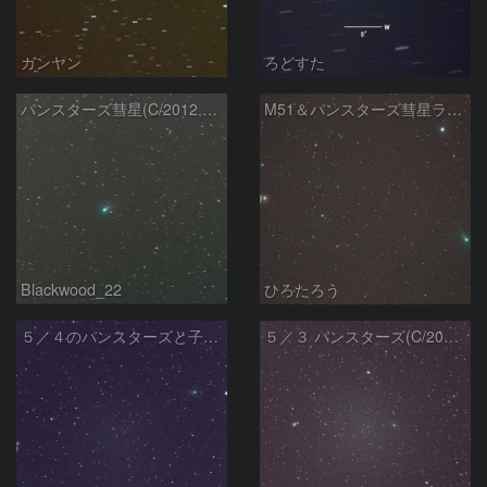
ガンヤン
ろどすた
パンスターズ彗星(C/2012 K1)
M51＆パンスターズ彗星ランデブー
Blackwood_22
ひろたろう
５／４のパンスターズと子持ち銀河
５／３ パンスターズ(C/2012K1)＆Ｍ５１