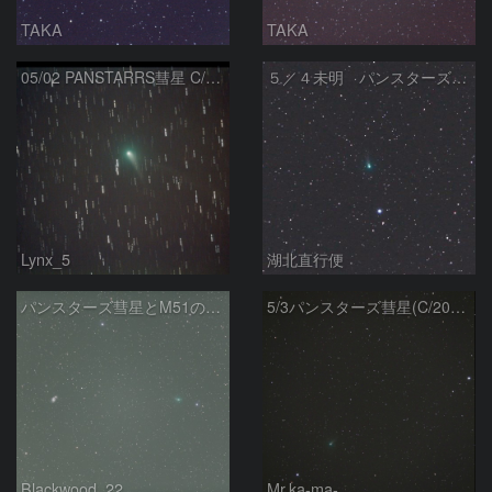
TAKA
TAKA
05/02 PANSTARRS彗星 C/2012 K1
５／４未明 パンスターズ彗星（C/2012 K1）
Lynx_5
湖北直行便
パンスターズ彗星とM51の接近
5/3パンスターズ彗星(C/2012K1)とM51銀河
Blackwood_22
Mr.ka-ma-