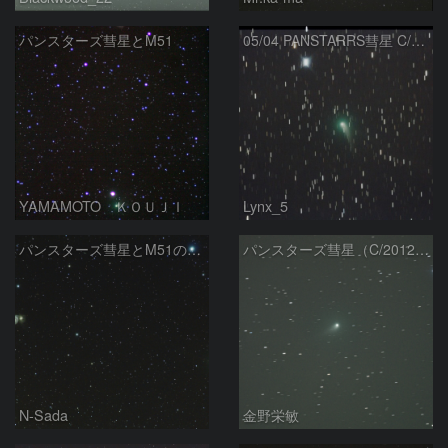
パンスターズ彗星とM51
05/04 PANSTARRS彗星 C/2012 K1
YAMAMOTO ＫＯＵＪＩ
Lynx_5
パンスターズ彗星とM51の接近
パンスターズ彗星（C/2012 K1）
N-Sada
金野栄敏