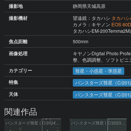
撮影地
静岡県天城高原
撮影機材
望遠鏡：タカハシ
タカハシε
カメラ：キヤノン
EOS 60
タカハシEM-200Temma2
焦点距離
500mm
画像処理
キヤノンDigital Pho
整、色調調整、ソフトビニ
カテゴリー
彗星・小惑星・準惑星
特集
パンスターズ彗星（C/2012
天体
パンスターズ彗星（C/201
関連作品
パンスターズ彗星 ( C/2024R4 )：2026/07/27
パンスターズ彗星 ( C/2023R1 )：2026/07/09