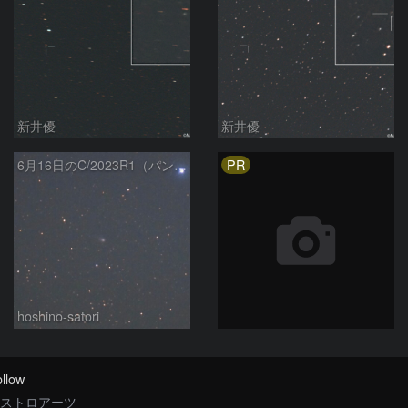
新井優
新井優
PR
6月16日のC/2023R1（パンスターズ彗星）
hoshino-satori
llow
ストロアーツ