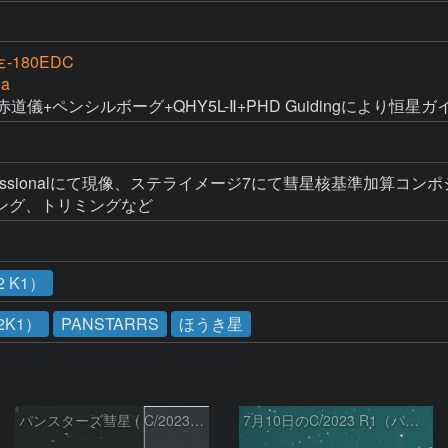
-180EDC
Da
M赤道儀+ペンシルボーグ+QHY5L-Ⅱ+PHD Guidingにより恒星ガ
to Professionalにて現像、ステライメージ7にて彗星核基
ング、トリミングなど
 K1）
2K1）
PANSTARRS
ほうき星
パンスターズ彗星 ( C/2023R1 ) ：2026/07/08
7月10日のC/2023 R1（パンスターズ彗星）