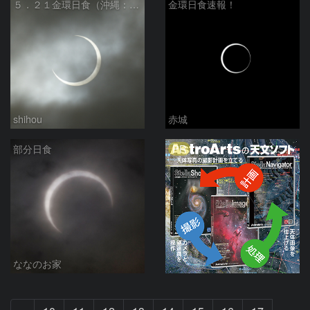
５．２１金環日食（沖縄：部分日食）
金環日食速報！
shihou
赤城
PR
部分日食
ななのお家