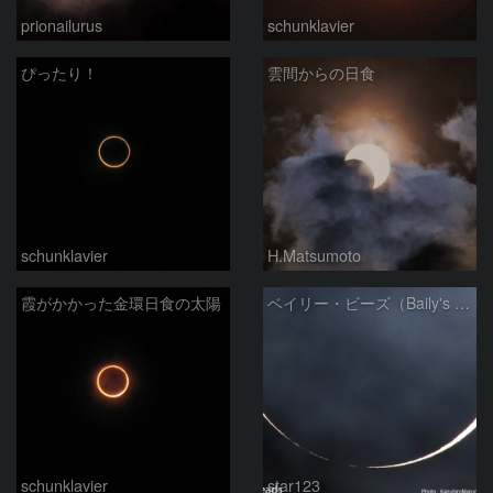
prionailurus
schunklavier
ぴったり！
雲間からの日食
schunklavier
H.Matsumoto
霞がかかった金環日食の太陽
ベイリー・ビーズ（Baily's beads）
schunklavier
star123