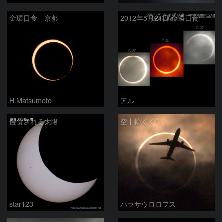
金環日食 京都
2012年5月21日 金環日食
H.Matsumoto
アル
侵食される太陽
空中輪くぐり
star123
パラサウロロフス