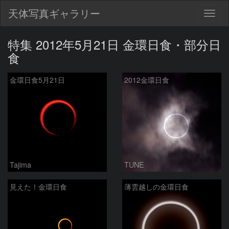
天体写真ギャラリー
Togg
navig
特集 2012年5月21日 金環日食・部分日
食
金環日食5月21日
2012金環日食
Tajima
TUNE
見えた！金環日食
薄雲越しの金環日食