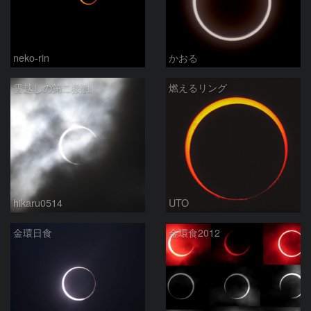
neko-rin
かおる
雲越しの第二接触
燃えるリング
hikaru0514
UTO
金環日食
金環食2012