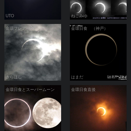
UTO
ねこみゆ
金環フレアー?
金環日食 （神戸）
きらほし
はまだ
金環日食とスーパームーン
金環日食直後