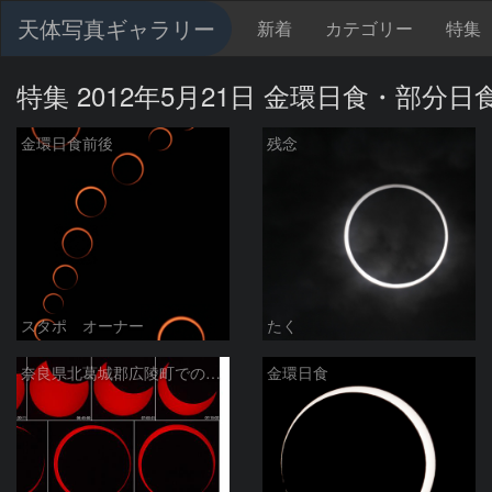
天体写真ギャラリー
新着
カテゴリー
特集
特集 2012年5月21日 金環日食・部分日
金環日食前後
残念
スタポ オーナー
たく
奈良県北葛城郡広陵町での金環日食
金環日食