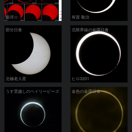
銀河☆
有賀 敬治
部分日食
北限界線の金環日食
北極老人星
ヒロ3201
うす雲越しのベイリービーズ
金色の金環日食