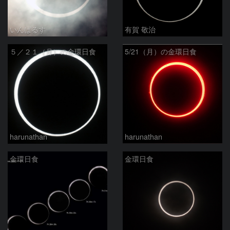
いんぱるす
有賀 敬治
５／２１（月）の金環日食
5/21（月）の金環日食
harunathan
harunathan
金環日食
金環日食