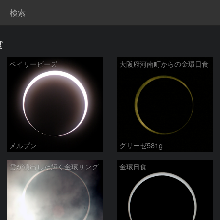
検索
食
ベイリービーズ
大阪府河南町からの金環日食
メルプン
グリーゼ581g
雲が演出した輝く金環リング
金環日食