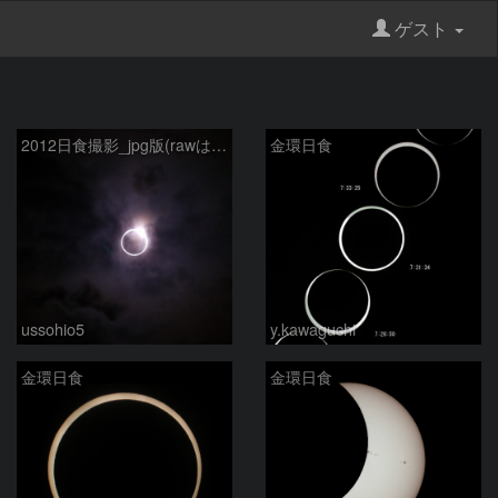
ゲスト
2012日食撮影_jpg版(rawはまだ未編集)
金環日食
ussohio5
y.kawaguchi
金環日食
金環日食