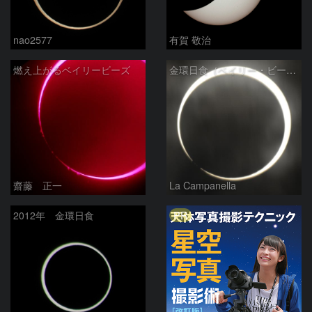
nao2577
有賀 敬治
燃え上がるベイリービーズ
金環日食（ベイリー・ビーズ？）
齋藤 正一
La Campanella
PR
2012年 金環日食