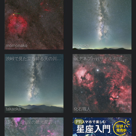
momonako
takaoka
渋峠で見た立ち昇る天の川銀河
α(デネブ)~γ(サドル)付近 NGC7000 北アメリカ星雲 IC5067~5070 ペリカン星雲 はくちょう座
takaoka
化石職人
PR
はくちょう座の散光星雲（１００ｍｍ）