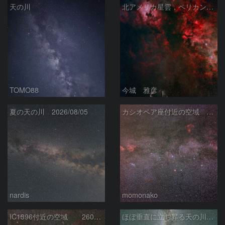
天の川
北アメリカ星雲，ペリカン星雲，サドル付近，クレセント星雲，網状星雲・・・etc
TOMO88
今城 雅彦
夏の天の川 2026/08/05
カシオペア座付近の空域 260720
nardis
momonako
IC1396付近の空域 260720
ほぼ垂直に立ち昇る天の川銀河