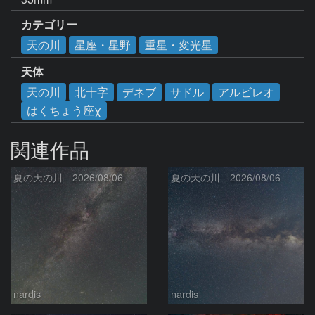
カテゴリー
天の川
星座・星野
重星・変光星
天体
天の川
北十字
デネブ
サドル
アルビレオ
はくちょう座χ
関連作品
夏の天の川 2026/08/06
夏の天の川 2026/08/06
nardis
nardis