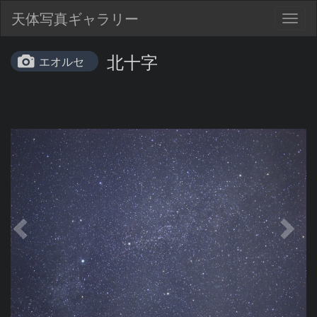
天体写真ギャラリー
Togg
navig
北十字
エオルセ