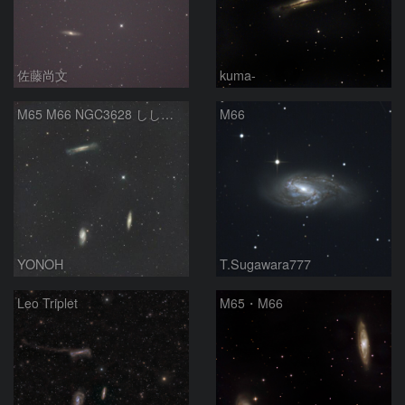
佐藤尚文
kuma-
M65 M66 NGC3628 しし座のトリオ
M66
YONOH
T.Sugawara777
Leo Triplet
M65・M66