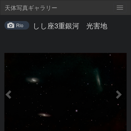
天体写真ギャラリー
Togg
navig
しし座3重銀河 光害地
Rio