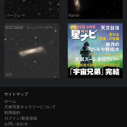
バークレー
kuma-
PR
NGC3628 (ハンバーガー銀河）
ｍ2
サイトマップ
ホーム
天体写真ギャラリーについて
利用規約
ログイン/新規登録
お問い合わせ