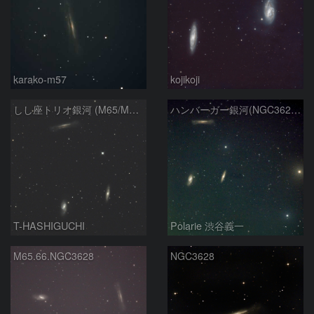
karako-m57
kojikoji
しし座トリオ銀河 (M65/M66/NGC3628) 2026/05/11
ハンバーガー銀河(NGC3628) M66 M65
T-HASHIGUCHI
Polarie 渋谷義一
M65.66.NGC3628
NGC3628