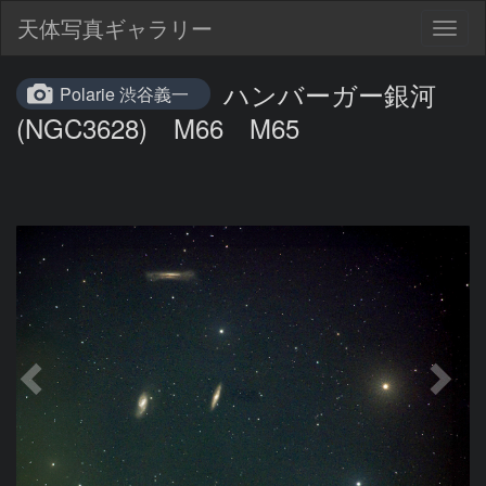
天体写真ギャラリー
Togg
navig
ハンバーガー銀河
Polarie 渋谷義一
(NGC3628) M66 M65