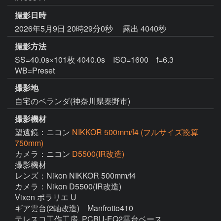
撮影日時
2026年5月9日 20時29分0秒
露出 4040秒
撮影方法
SS=40.0s×101枚 4040.0s ISO=1600 f=6.3
WB=Preset
撮影地
自宅のベランダ(神奈川県秦野市)
撮影機材
望遠鏡：ニコン
NIKKOR 500mm/f4 (フルサイズ換算
750mm)
カメラ：ニコン
D5500(IR改造)
撮影機材

レンズ：Nikon NIKKOR 500mm/f4

カメラ：Nikon D5500(IR改造)

Vixen ポラリエ U

ギア雲台(2軸改造)　Manfrotto410

テレスコ工作工房  PCBU-EQ2雲台ベース
