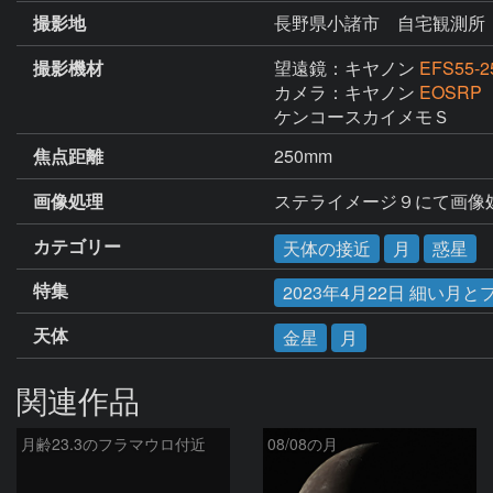
撮影地
長野県小諸市 自宅観測所
撮影機材
望遠鏡：キヤノン
EFS55-
カメラ：キヤノン
EOSRP
ケンコースカイメモＳ
焦点距離
250mm
画像処理
ステライメージ９にて画像
カテゴリー
天体の接近
月
惑星
特集
2023年4月22日 細い
天体
金星
月
関連作品
月齢23.3のフラマウロ付近
08/08の月