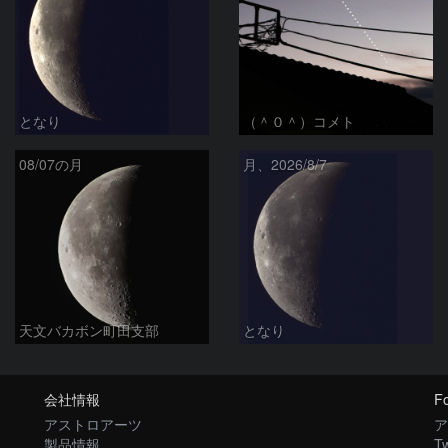
となり
（＾０＾）コメト
08/07の月
月、2026/8/7
天文バカボン町田支部
となり
会社情報
Fo
アストロアーツ
ア
製品情報
Tw