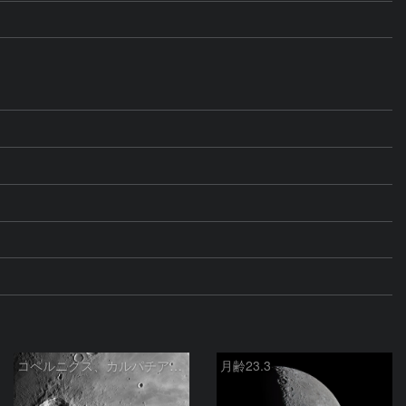
コペルニクス、カルパチア山脈付近
月齢23.3