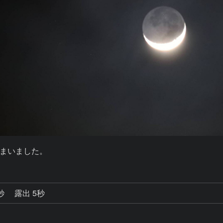
まいました。
2秒
露出 5秒