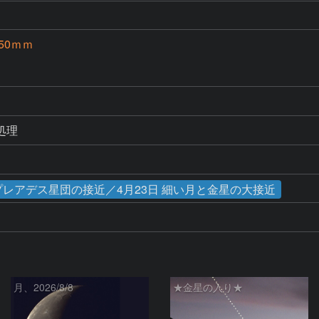
250ｍｍ
処理
月とプレアデス星団の接近／4月23日 細い月と金星の大接近
月、2026/8/8
★金星の入り★