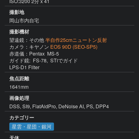
ISO:3200 2分 x 41
撮影地
岡山市内自宅
撮影機材
望遠鏡：その他
半自作25cmニュートン反射
カメラ：キヤノン
EOS 90D (SEO-SP5)
赤道儀：Pentax  MS-5

ガイド鏡:  FS-78,  STiでガイド

LPS-D1 Filter
焦点距離
1641mm
画像処理
DSS, SI9, FlatAidPro, DeNoise AI, PS, DPP4
カテゴリー
星雲・星団・銀河
天体