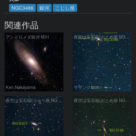
NGC3486
銀河
こじし座
関連作品
アンドロメダ銀河 M31
夜空は宝石箱(おとめ座 NGC5566) Seestar50
Ken.Nakayama
サザンクロス
夜空は宝石箱(りゅう座 NGC6503) Seestar50
夜空は宝石箱(おとめ座 NGC5746) Seestar50