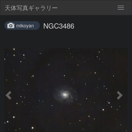
天体写真ギャラリー
Togg
navig
NGC3486
mikoyan