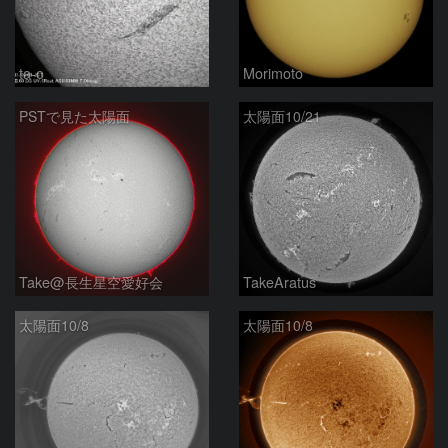
ta-o
Morimoto
PSTで見た太陽面
太陽面10/21
Take@長生星空愛好会
TakeAratus
太陽面10/8
太陽面10/8