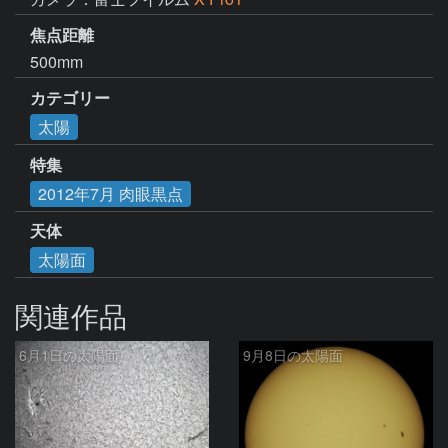
焦点距離
500mm
カテゴリー
太陽
特集
2012年7月 肉眼黒点
天体
太陽面
関連作品
6月1日の太陽面
9月8日の太陽面