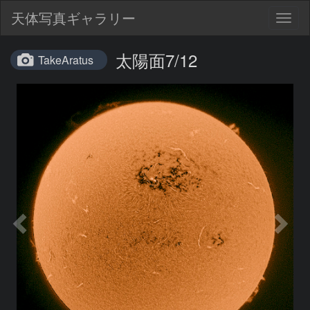
天体写真ギャラリー
Togg
navig
太陽面7/12
TakeAratus