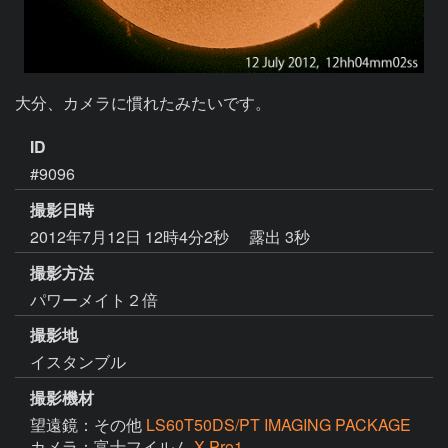
大分、カメラに慣れたみたいです。
ID
#9096
撮影日時
2012年7月12日 12時4分2秒
露出 3秒
撮影方法
パワーメイト２倍
撮影地
イスタンブル
撮影機材
望遠鏡：その他
LS60T50DS/PT IMAGING PACKAGE
カメラ：富士フイルム
X Pro1