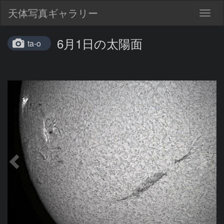
天体写真ギャラリー
Togg
navig
6月1日の太陽面
ta-o