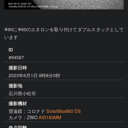
Φ90にΦ60のエタロンを取り付けてダブルスタックとして
います
ID
#94587
撮影日時
2023年6月1日 8時8分0秒
撮影地
石川県小松市
撮影機材
望遠鏡：コロナド
SolarMaxⅡ60 DS
カメラ：ZWO
ASI183MM
焦点距離