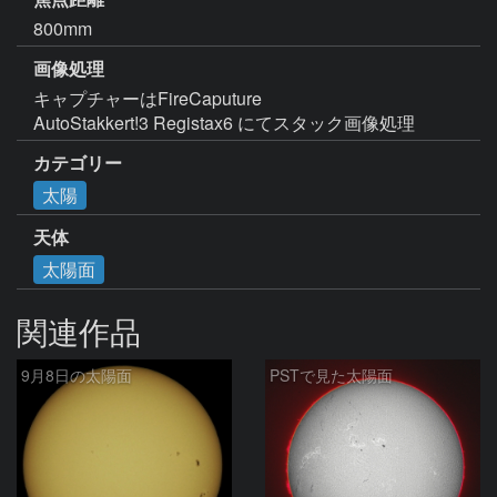
800mm
画像処理
キャプチャーはFireCaputure

AutoStakkert!3 Registax6 にてスタック画像処理
カテゴリー
太陽
天体
太陽面
関連作品
9月8日の太陽面
PSTで見た太陽面