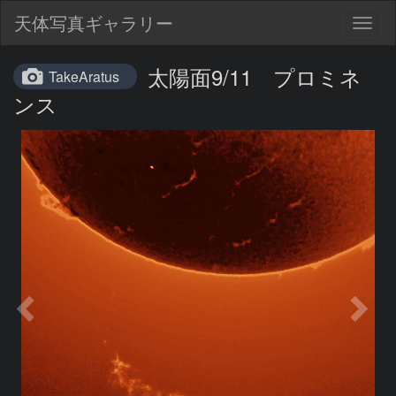
天体写真ギャラリー
Togg
navig
太陽面9/11 プロミネ
TakeAratus
ンス