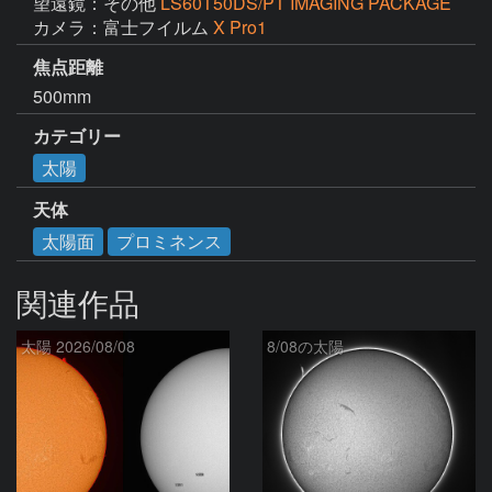
望遠鏡：その他
LS60T50DS/PT IMAGING PACKAGE
カメラ：富士フイルム
X Pro1
焦点距離
500mm
カテゴリー
太陽
天体
太陽面
プロミネンス
関連作品
太陽 2026/08/08
8/08の太陽