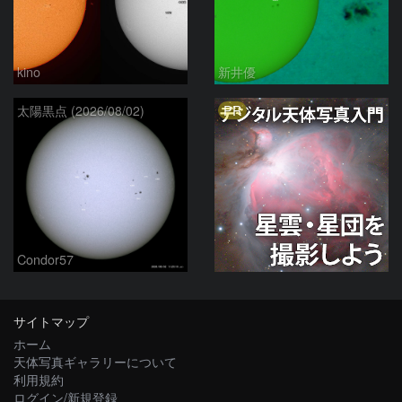
kino
新井優
PR
太陽黒点 (2026/08/02)
Condor57
サイトマップ
ホーム
天体写真ギャラリーについて
利用規約
ログイン/新規登録