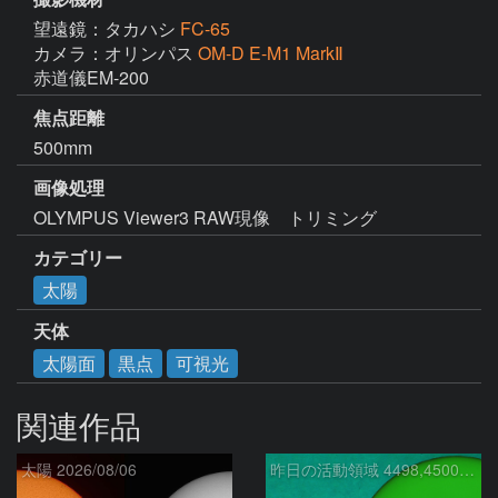
望遠鏡：タカハシ
FC-65
カメラ：オリンパス
OM-D E-M1 MarkⅡ
赤道儀EM-200
焦点距離
500mm
画像処理
OLYMPUS Viewer3 RAW現像　トリミング
カテゴリー
太陽
天体
太陽面
黒点
可視光
関連作品
太陽 2026/08/06
昨日の活動領域 4498,4500：2026/08/05