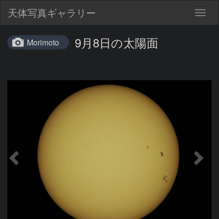
天体写真ギャラリー
Togg
navig
9月8日の太陽面
Morimoto