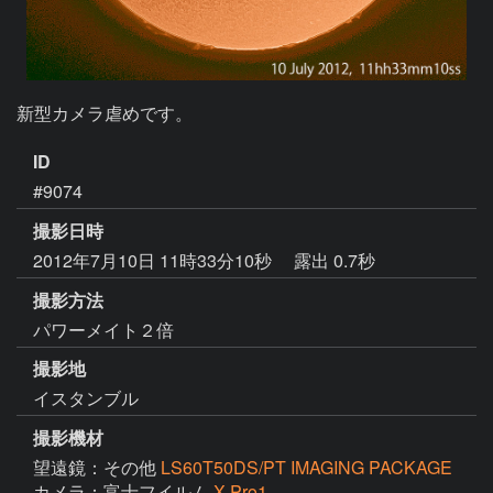
新型カメラ虐めです。
ID
#9074
撮影日時
2012年7月10日 11時33分10秒
露出 0.7秒
撮影方法
パワーメイト２倍
撮影地
イスタンブル
撮影機材
望遠鏡：その他
LS60T50DS/PT IMAGING PACKAGE
カメラ：富士フイルム
X Pro1