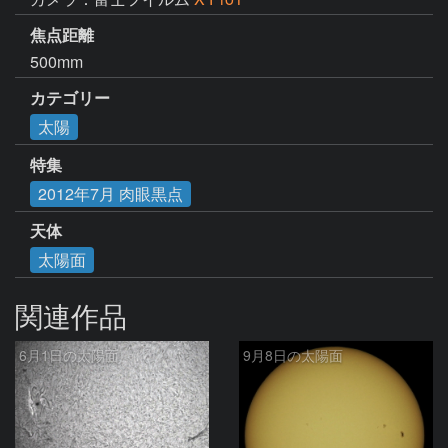
焦点距離
500mm
カテゴリー
太陽
特集
2012年7月 肉眼黒点
天体
太陽面
関連作品
6月1日の太陽面
9月8日の太陽面