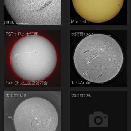
ta-o
Morimoto
PSTで見た太陽面
太陽面10/21
Take@長生星空愛好会
TakeAratus
太陽面10/8
太陽面10/8