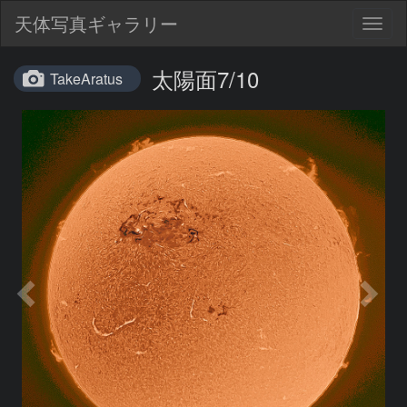
天体写真ギャラリー
Togg
navig
太陽面7/10
TakeAratus