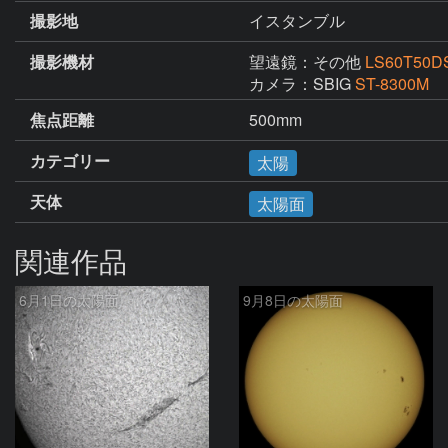
撮影地
イスタンブル
撮影機材
望遠鏡：その他
LS60T50D
カメラ：SBIG
ST-8300M
焦点距離
500mm
カテゴリー
太陽
天体
太陽面
関連作品
6月1日の太陽面
9月8日の太陽面