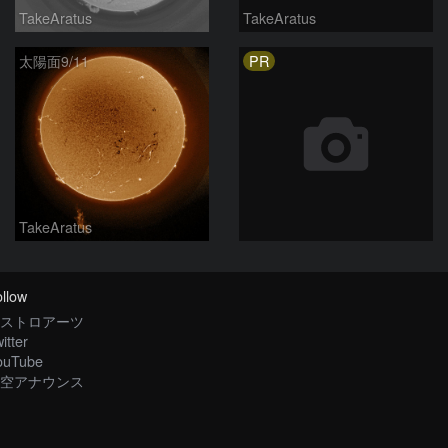
TakeAratus
TakeAratus
PR
太陽面9/11
TakeAratus
llow
ストロアーツ
itter
ouTube
空アナウンス