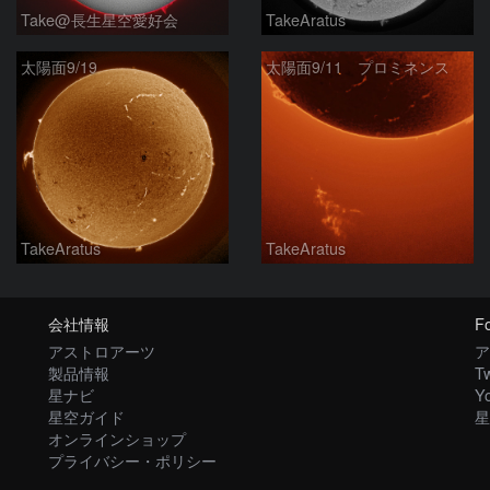
Take@長生星空愛好会
TakeAratus
太陽面9/19
太陽面9/11 プロミネンス
TakeAratus
TakeAratus
会社情報
Fo
アストロアーツ
ア
製品情報
Tw
星ナビ
Y
星空ガイド
星
オンラインショップ
プライバシー・ポリシー