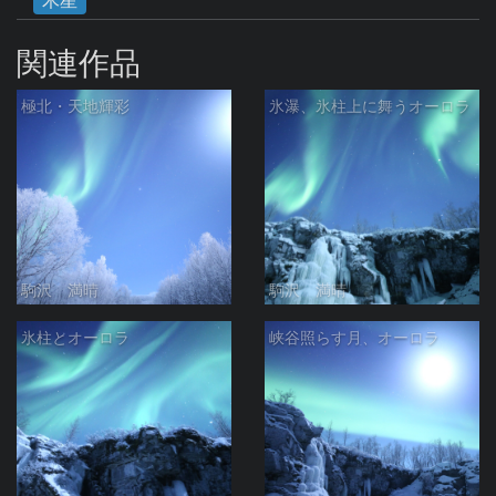
関連作品
極北・天地輝彩
氷瀑、氷柱上に舞うオーロラ
駒沢 満晴
駒沢 満晴
氷柱とオーロラ
峡谷照らす月、オーロラ