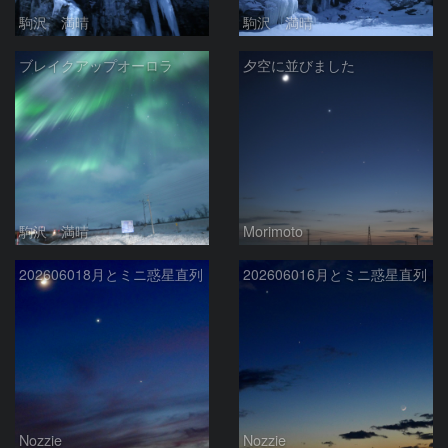
駒沢 満晴
駒沢 満晴
ブレイクアップオーロラ
夕空に並びました
駒沢 満晴
Morimoto
202606018月とミニ惑星直列
202606016月とミニ惑星直列
Nozzie
Nozzie