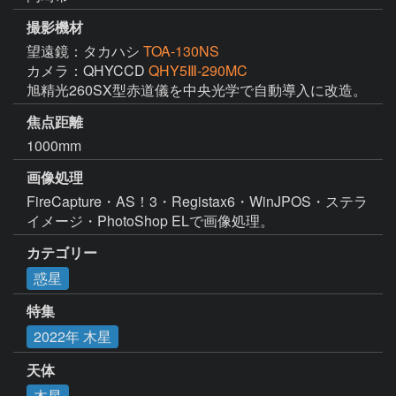
撮影機材
望遠鏡：タカハシ
TOA-130NS
カメラ：QHYCCD
QHY5Ⅲ-290MC
旭精光260SX型赤道儀を中央光学で自動導入に改造。
焦点距離
1000mm
画像処理
FireCapture・AS！3・Registax6・WinJPOS・ステラ
イメージ・PhotoShop ELで画像処理。
カテゴリー
惑星
特集
2022年 木星
天体
木星