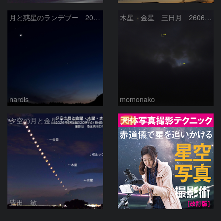
月と惑星のランデブー 2026/06/19
木星 金星 三日月 260618
nardis
momonako
PR
夕空の月と金星・木星・水星の接近 2026/6/18
豊田 敏