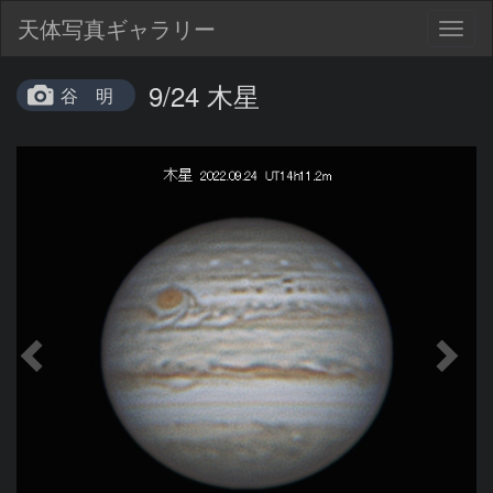
天体写真ギャラリー
Togg
navig
9/24 木星
谷 明