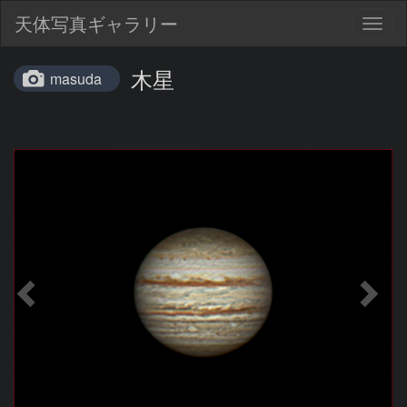
天体写真ギャラリー
Togg
navig
木星
masuda