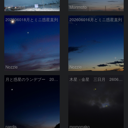
駒沢 満晴
Morimoto
202606018月とミニ惑星直列
202606016月とミニ惑星直列
Nozzie
Nozzie
月と惑星のランデブー 2026/06/19
木星 金星 三日月 260618
nardis
momonako