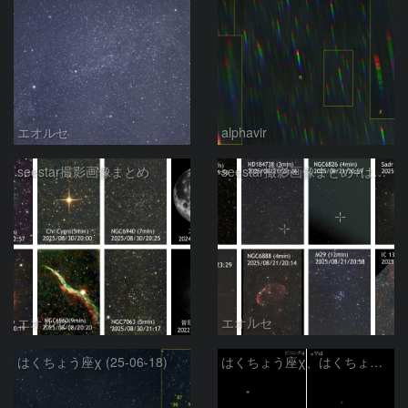
エオルセ
alphavir
seestar撮影画像まとめ
seestar撮影画像まとめ+はくちょう座カイ星
エオルセ
エオルセ
はくちょう座χ (25-06-18)
はくちょう座χ、はくちょう座η、こぎつね座α