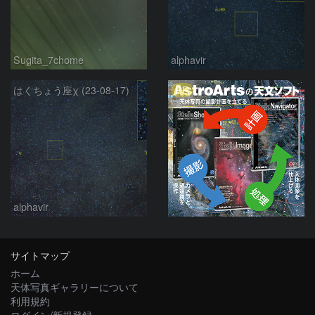
Sugita_7chome
alphavir
PR
はくちょう座χ (23-08-17)
alphavir
サイトマップ
ホーム
天体写真ギャラリーについて
利用規約
ログイン/新規登録