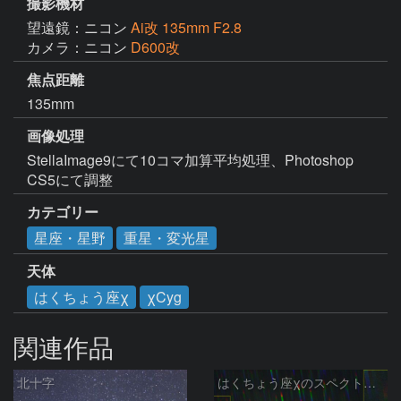
撮影機材
望遠鏡：ニコン
Ai改 135mm F2.8
カメラ：ニコン
D600改
焦点距離
135mm
画像処理
StellaImage9にて10コマ加算平均処理、Photoshop 
CS5にて調整
カテゴリー
星座・星野
重星・変光星
天体
はくちょう座χ
χCyg
関連作品
北十字
はくちょう座χのスペクトル (25-09-14)