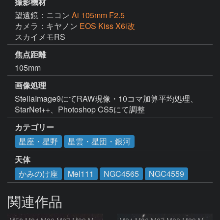
撮影機材
望遠鏡：ニコン
Ai 105mm F2.5
カメラ：キヤノン
EOS Kiss X6i改
スカイメモRS
焦点距離
105mm
画像処理
StellaImage9にてRAW現像・10コマ加算平均処理、
StarNet++、Photoshop CS5にて調整
カテゴリー
星座・星野
星雲・星団・銀河
天体
かみのけ座
Mel111
NGC4565
NGC4559
関連作品