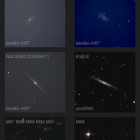
karako-m57
karako-m57
NGC4565 2026/06/11
針銀河
karako-m57
you5090
M87 M88 M89 M90 M91 マルカリアンの銀河鎖 おとめ座 かみのけ座
M99