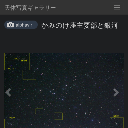
天体写真ギャラリー
Togg
navig
かみのけ座主要部と銀河
alphavir