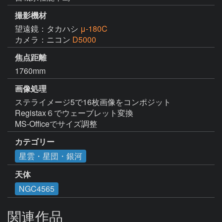
撮影機材
望遠鏡：タカハシ
μ-180C
カメラ：ニコン
D5000
焦点距離
1760mm
画像処理
ステライメージ5で16枚画像をコンポジット

Registax６でウェーブレット変換

MS-Officeでサイズ調整
カテゴリー
星雲・星団・銀河
天体
NGC4565
関連作品