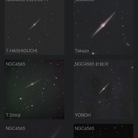
T-HASHIGUCHI
Takazo
NGC4565
NGC4565 針銀河
T.Shinji
YONOH
NGC4565
NGC4565