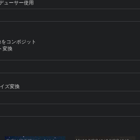
・レデューサー使用
像をコンポジット

ト変換

とサイズ変換