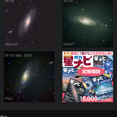
M106
M106
calvano
hkoto
PR
M106 Mar. 2026
PbO
llow