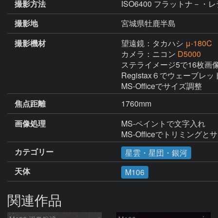
撮影方法
ISO6400 フラットナ－
撮影地
宮城県牡鹿半島
撮影機材
望遠鏡：タカハシ
μ-180C
カメラ：ニコン
D5000
ステライメージ5で16枚画
Registax６でウェーブレッ
MS-Officeでサイズ調整
焦点距離
1760mm
画像処理
MS-ペイントで文字入れ

MS-Officeでトリミング
カテゴリー
星雲・星団・銀河
天体
M106
関連作品