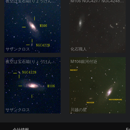
夜空は宝石箱(りょうけん座 M106) Seestar50
M106 NGC4217 NGC4248 りょうけん座
サザンクロス
化石職人
夜空は宝石箱(りょうけん座 M106) Seestar50
M106銀河付近
サザンクロス
川越の星
会社情報
Fo