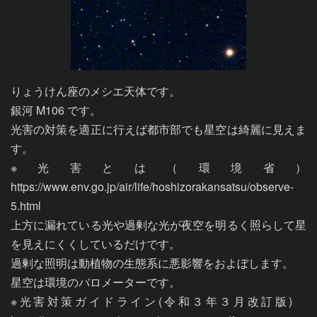
りょうけん座のメシエ天体です。

銀河 M106 です。

光害の対策を適正に行えば都市部でも星空は綺麗に見えま
す。

※光害とは（環境省）
https://www.env.go.jp/air/life/hoshizorakansatsu/observe-
5.html

上方に漏れている光や過剰な光が夜空を明るく照らして星
を見えにくくしているだけです。

過剰な照明は動植物の生態系に悪影響をおよぼします。

星空は環境のバロメーターです。

※光害対策ガイドライン(令和３年３月改訂版)　