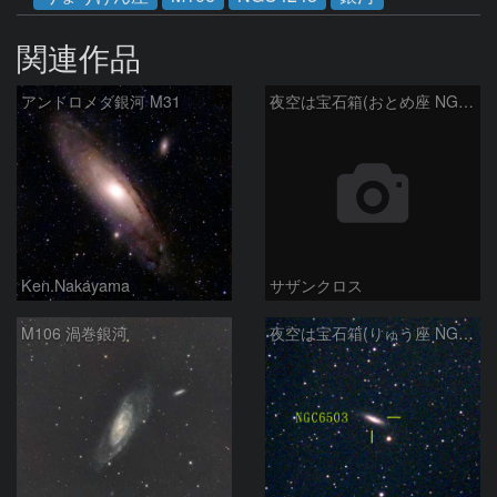
関連作品
アンドロメダ銀河 M31
夜空は宝石箱(おとめ座 NGC5566) Seestar50
Ken.Nakayama
サザンクロス
M106 渦巻銀河
夜空は宝石箱(りゅう座 NGC6503) Seestar50