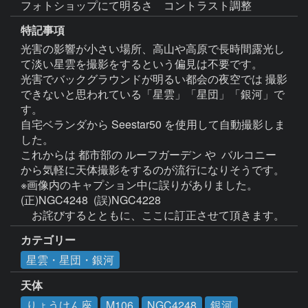
特記事項
光害の影響が小さい場所、高山や高原で長時間露光し
て淡い星雲を撮影をするという偏見は不要です。

光害でバックグラウンドが明るい都会の夜空では 撮影
できないと思われている「星雲」「星団」「銀河」で
す。

自宅ベランダから Seestar50 を使用して自動撮影しま
した。

これからは 都市部の ルーフガーデン や  バルコニー 
から気軽に天体撮影をするのが流行になりそうです。

※画像内のキャプション中に誤りがありました。
(正)NGC4248  (誤)NGC4228

　お詫びするとともに、ここに訂正させて頂きます。
カテゴリー
星雲・星団・銀河
天体
りょうけん座
M106
NGC4248
銀河