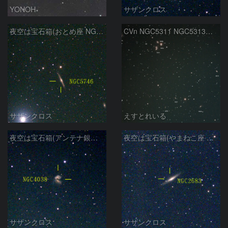
YONOH
サザンクロス
夜空は宝石箱(おとめ座 NGC5746) Seestar50
CVn NGC5311 NGC5313付近
サザンクロス
えすとれいる
夜空は宝石箱(アンテナ銀河 NGC4038) Seestar50
夜空は宝石箱(やまねこ座 NGC2683) Seestar50
サザンクロス
サザンクロス