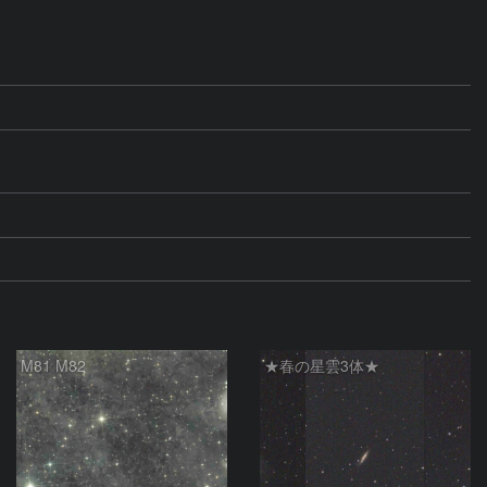
M81 M82
★春の星雲3体★