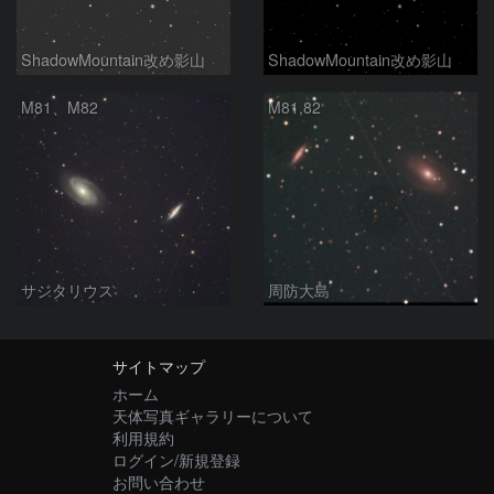
ShadowMountain改め影山
ShadowMountain改め影山
M81、M82
M81,82
サジタリウス
周防大島
サイトマップ
ホーム
天体写真ギャラリーについて
利用規約
ログイン/新規登録
お問い合わせ