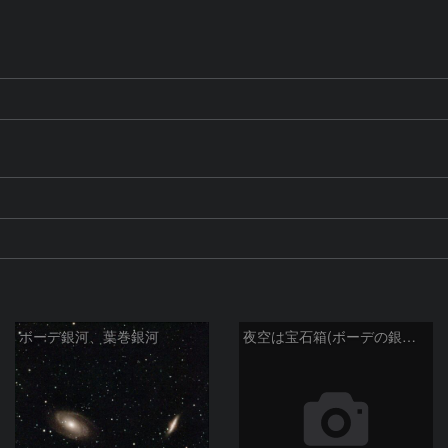
ボーデ銀河、葉巻銀河
夜空は宝石箱(ボーデの銀河 M81) Seestar50