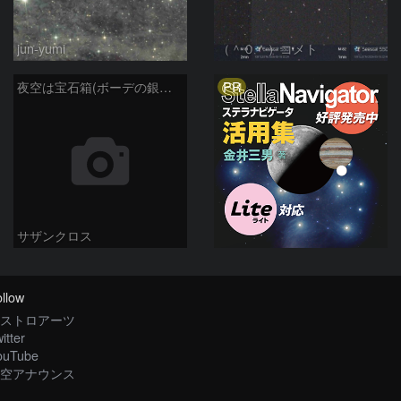
jun-yumi
（＾０＾）コメト
PR
夜空は宝石箱(ボーデの銀河 M81) Seestar50
サザンクロス
llow
ストロアーツ
itter
ouTube
空アナウンス