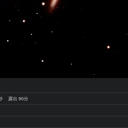
6秒
露出 90分