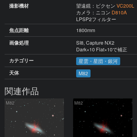
撮影機材
望遠鏡：ビクセン
VC200L
カメラ：ニコン
D810A
LPSP2フィルター
焦点距離
1800mm
画像処理
SI8, Capture NX2

Dark×10 Flat×10で補正
カテゴリー
星雲・星団・銀河
天体
M82
関連作品
M82
M82