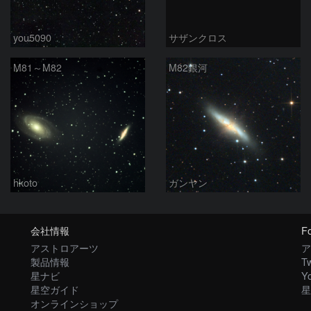
you5090
サザンクロス
M81～M82
M82銀河
hkoto
ガンヤン
会社情報
Fo
アストロアーツ
ア
製品情報
Tw
星ナビ
Y
星空ガイド
星
オンラインショップ