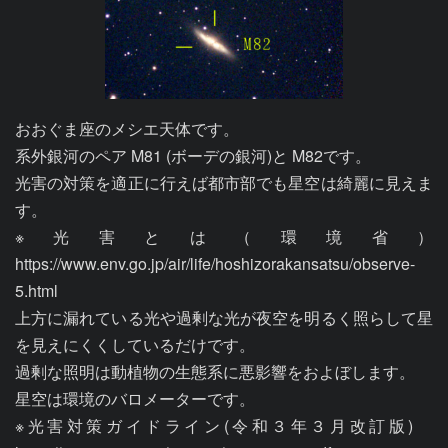
おおぐま座のメシエ天体です。

系外銀河のペア M81 (ボーデの銀河)と M82です。

光害の対策を適正に行えば都市部でも星空は綺麗に見えま
す。

※光害とは（環境省）
https://www.env.go.jp/air/life/hoshizorakansatsu/observe-
5.html

上方に漏れている光や過剰な光が夜空を明るく照らして星
を見えにくくしているだけです。

過剰な照明は動植物の生態系に悪影響をおよぼします。

星空は環境のバロメーターです。

※光害対策ガイドライン(令和３年３月改訂版)　