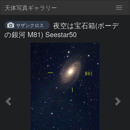
天体写真ギャラリー
Togg
navig
夜空は宝石箱(ボーデ
サザンクロス
の銀河 M81) Seestar50