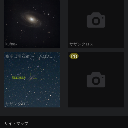
kuma-
サザンクロス
PR
夜空は宝石箱(らしんばん座 NGC2613) Seestar50
サザンクロス
サイトマップ