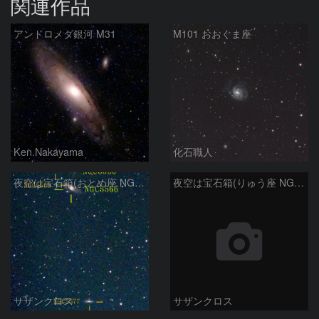
関連作品
アンドロメダ銀河 M31
M101 おおぐま座
Ken.Nakayama
化石職人
夜空は宝石箱(おとめ座 NGC5566) Seestar50
夜空は宝石箱(りゅう座 NGC6503) Seestar50
サザンクロス
サザンクロス