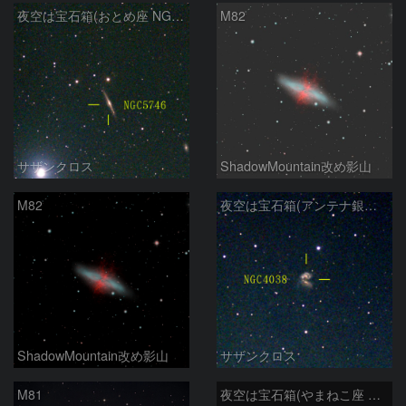
夜空は宝石箱(おとめ座 NGC5746) Seestar50
M82
サザンクロス
ShadowMountain改め影山
M82
夜空は宝石箱(アンテナ銀河 NGC4038) Seestar50
ShadowMountain改め影山
サザンクロス
M81
夜空は宝石箱(やまねこ座 NGC2683) Seestar50