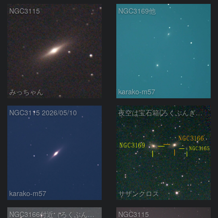
NGC3115
NGC3169他
みっちゃん
karako-m57
NGC3115 2026/05/10
夜空は宝石箱(ろくぶんぎ座 NGC3166) Seestar50
karako-m57
サザンクロス
NGC3166付近（ろくぶんぎ座の銀河）
NGC3115