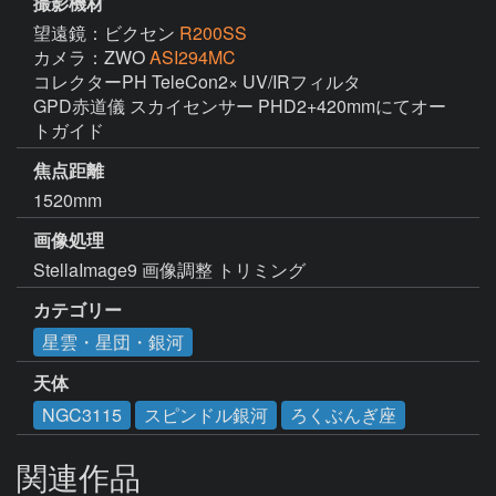
撮影機材
望遠鏡：ビクセン
R200SS
カメラ：ZWO
ASI294MC
コレクターPH TeleCon2× UV/IRフィルタ

GPD赤道儀 スカイセンサー PHD2+420mmにてオー
トガイド
焦点距離
1520mm
画像処理
StellaImage9 画像調整 トリミング
カテゴリー
星雲・星団・銀河
天体
NGC3115
スピンドル銀河
ろくぶんぎ座
関連作品