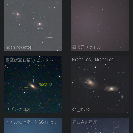
hoshino-satori
四次元ベクトル
夜空は宝石箱(スピンドル銀河 NGC3115) Seestar50
NGC3166、NGC3169
サザンクロス
chi_muro
ろくぶんぎ座 NGC3115 2025/5/30
昇る春の星座