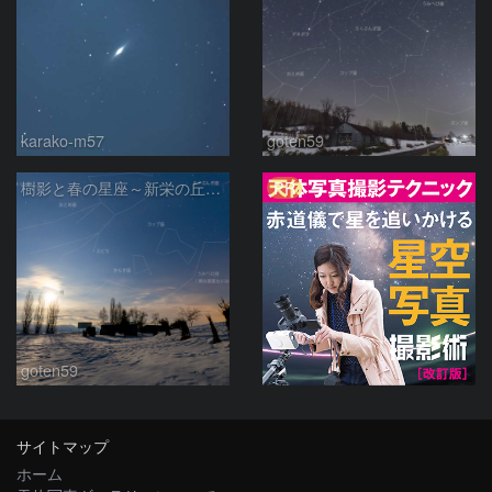
karako-m57
goten59
PR
樹影と春の星座～新栄の丘駐車場.2
goten59
サイトマップ
ホーム