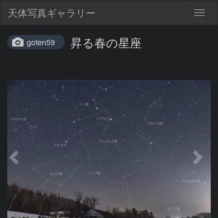
天体写真ギャラリー
Togg
navig
昇る春の星座
goten59