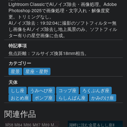
Lightroom ClassicでAIノイズ除去・画像処理。Adobe 
Photoshop 2025で画像処理・文字入れ・解像度変
更。トリミングなし。

AIノイズ除去：19:32:04に撮影のソフトフィルター無
し画像をAIノイズ除去し地上風景のみ、ソフトフィル
特記事項
焦点距離：フルサイズ換算18mm相当。
カテゴリー
星景
星座・星野
天体
しし座
うみへび座
コップ座
ろくぶんぎ座
おとめ座
ポンプ座
らしんばん座
かみのけ座
関連作品
M58 M84 M86 M87 M89 M90 マルカリアンの銀河鎖 おとめ座 かみのけ座
湖畔に沈む金星＆しし座Ⅱ