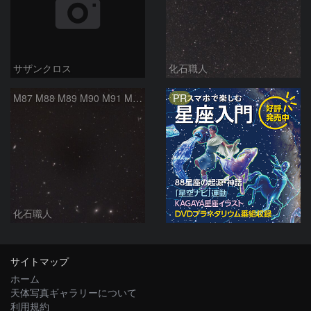
サザンクロス
化石職人
PR
M87 M88 M89 M90 M91 M100 マルカリアンの銀河鎖 おとめ座 かみのけ座
化石職人
サイトマップ
ホーム
天体写真ギャラリーについて
利用規約