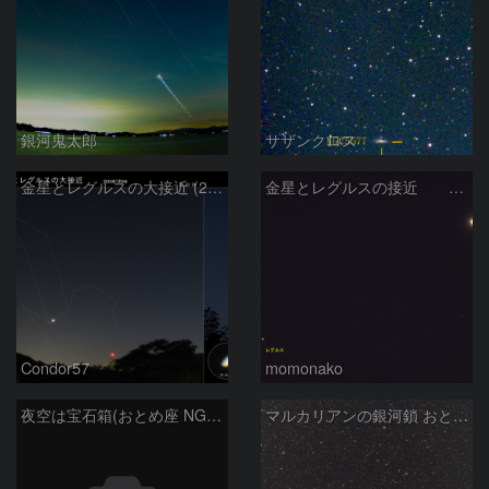
銀河鬼太郎
サザンクロス
金星とレグルスの大接近 (2026/07/09)
金星とレグルスの接近 260709
Condor57
momonako
夜空は宝石箱(おとめ座 NGC5746) Seestar50
マルカリアンの銀河鎖 おとめ座・ かみのけ座の銀河