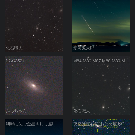
化石職人
銀河鬼太郎
NGC3521
M84 M86 M87 M88 M89 M90 M91 マルカリアンの銀河鎖 おとめ座 かみのけ座
みっちゃん
化石職人
湖畔に沈む金星＆しし座Ⅰ
夜空は宝石箱(おとめ座 NGC5566) Seestar50