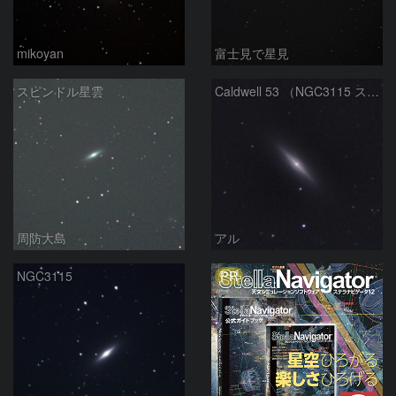
mikoyan
富士見で星見
スピンドル星雲
Caldwell 53 （NGC3115 スピンドル銀河）
周防大島
アル
PR
NGC3115