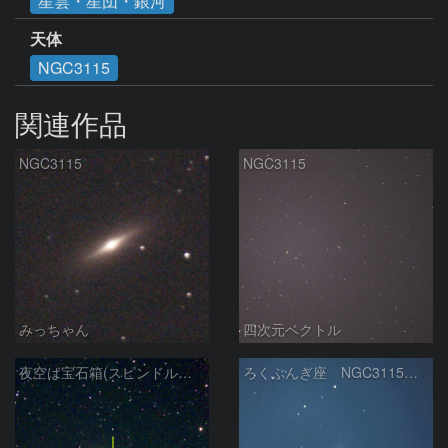
星雲・星団・銀河
天体
NGC3115
関連作品
NGC3115
NGC3115
みっちゃん
四次元ベクトル
夜空は宝石箱(スピンドル銀河 NGC3115) Seestar50
ろくぶんぎ座 NGC3115 2025/5/30