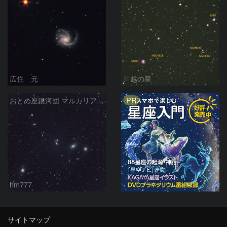
広住 元
川越の星
PR
おとめ座銀河団 マルカリアンチェーン
hm777
サイトマップ