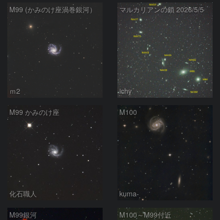
M99 (かみのけ座渦巻銀河）
マルカリアンの鎖 2026/5/5
ｍ2
ichy
M99 かみのけ座
M100
化石職人
kuma-
M99銀河
M100～M99付近