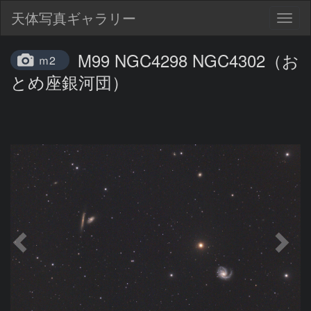
天体写真ギャラリー
Togg
navig
M99 NGC4298 NGC4302（お
ｍ2
とめ座銀河団）