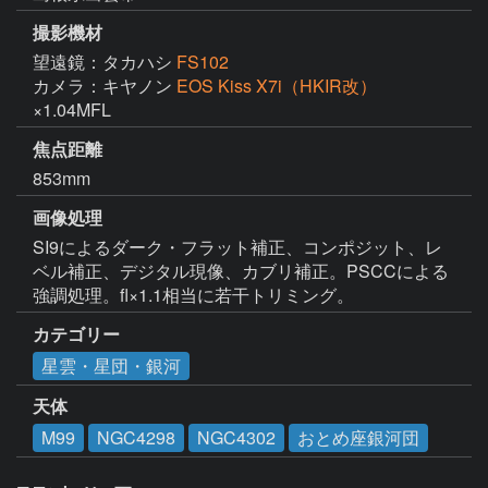
撮影機材
望遠鏡：タカハシ
FS102
カメラ：キヤノン
EOS Kiss X7i（HKIR改）
×1.04MFL
焦点距離
853mm
画像処理
SI9によるダーク・フラット補正、コンポジット、レ
ベル補正、デジタル現像、カブリ補正。PSCCによる
強調処理。fl×1.1相当に若干トリミング。
カテゴリー
星雲・星団・銀河
天体
M99
NGC4298
NGC4302
おとめ座銀河団